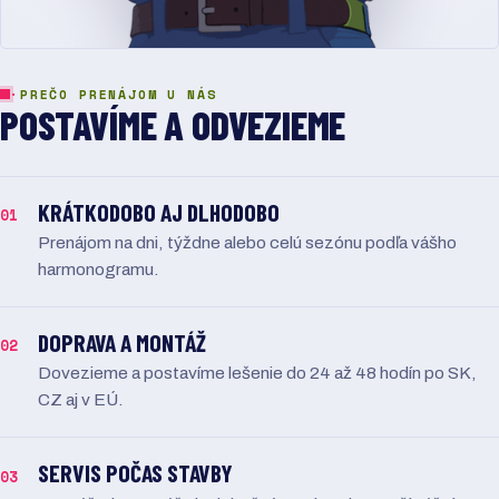
·
PREČO PRENÁJOM U NÁS
POSTAVÍME A ODVEZIEME
KRÁTKODOBO AJ DLHODOBO
01
Prenájom na dni, týždne alebo celú sezónu podľa vášho
harmonogramu.
DOPRAVA A MONTÁŽ
02
Dovezieme a postavíme lešenie do 24 až 48 hodín po SK,
CZ aj v EÚ.
SERVIS POČAS STAVBY
03