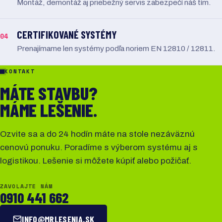
Montáž, demontáž aj priebežný servis zabezpečí náš tím.
CERTIFIKOVANÉ SYSTÉMY
04
Prenajímame len systémy podľa noriem EN 12810 / 12811.
KONTAKT
MÁTE STAVBU?
MÁME LEŠENIE.
Ozvite sa a do 24 hodín máte na stole nezáväznú
cenovú ponuku. Poradíme s výberom systému aj s
logistikou. Lešenie si môžete kúpiť alebo požičať.
ZAVOLAJTE NÁM
0910 441 662
INFO@MRLESENIA.SK