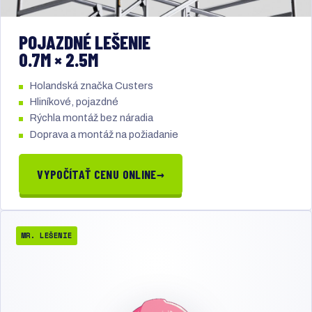
POJAZDNÉ LEŠENIE
0.7M × 2.5M
Holandská značka Custers
Hliníkové, pojazdné
Rýchla montáž bez náradia
Doprava a montáž na požiadanie
→
VYPOČÍTAŤ CENU ONLINE
MR. LEŠENIE