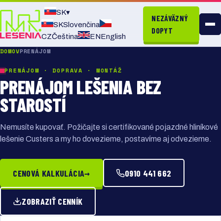
SK
▾
NEZÁVÄZNÝ
SK
Slovenčina
DOPYT
CZ
Čeština
EN
English
DOMOV
PRENÁJOM
PRENÁJOM · DOPRAVA · MONTÁŽ
PRENÁJOM LEŠENIA BEZ
STAROSTÍ
Nemusíte kupovať. Požičajte si certifikované pojazdné hliníkové
lešenie Custers a my ho dovezieme, postavíme aj odvezieme.
→
CENOVÁ KALKULÁCIA
0910 441 662
ZOBRAZIŤ CENNÍK