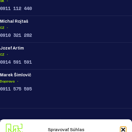
SK ·
0911 112 440
Michal Rojtaš
CZ ·
0910 321 282
Jozef Artim
CZ ·
0914 591 591
Marek Šimlovič
Doprava ·
0911 575 595
ZOSTAŇTE V OBRAZE, PRIHLÁSTE SA NA ODBER NOVINIEK
Spravovať Súhlas