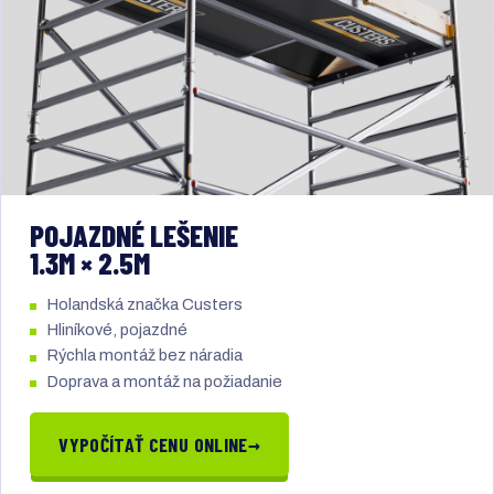
POJAZDNÉ LEŠENIE
1.3M × 2.5M
Holandská značka Custers
Hliníkové, pojazdné
Rýchla montáž bez náradia
Doprava a montáž na požiadanie
→
VYPOČÍTAŤ CENU ONLINE